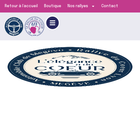
Retour à l’accueil
Boutique
Nos rallyes
Contact
l'Élégance a
du Cœur,