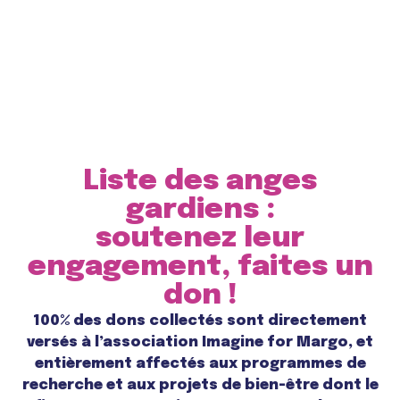
Megève
RENDEZ-VOUS LES
31 JANVIER
ET
1ER FÉVRIER 2026
Liste des anges
gardiens :
soutenez leur
engagement, faites un
don !
100% des dons collectés sont directement
versés à l’association Imagine for Margo, et
entièrement affectés aux programmes de
recherche et aux projets de bien-être dont le